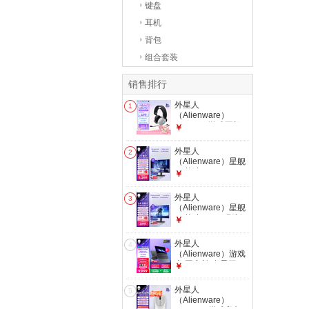
键盘
耳机
背包
组合套装
销售排行
外星人
1
（Alienware）
AW520H游戏耳机
￥
专业电竞有线智能降
噪耳机杜比全景音
外星人
2
RGB高端外设七夕
（Alienware）星舰
礼物加赠德芙巧克力
27英寸2K 280Hz
￥
礼盒 白色
IPS电竞显示器1ms
99%sRGB 400nits
外星人
3
旋转升降 硬件防蓝
（Alienware）星舰
光游戏高刷屏
25英寸300Hz刷新
￥
AW2726DL
电竞显示器IPS 1ms
400nits 99%sRGB
外星人
4
旋转升降游戏高刷屏
（Alienware）游戏
AW2526HL
本 国家补贴 星刃
￥
15.3英寸 全新锐龙7
260 高性能笔记本电
外星人
5
脑 5060显卡 16G
（Alienware）
1T 165Hz R1761B