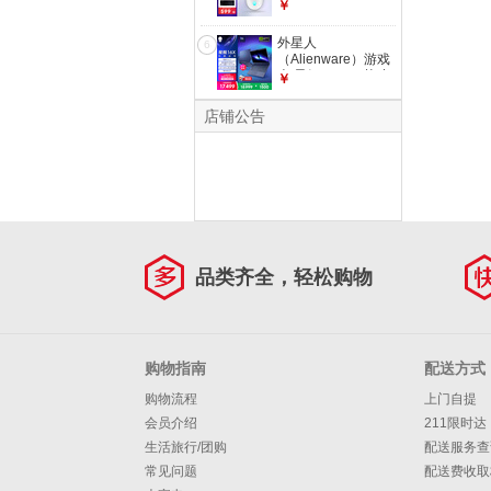
AW720M游戏鼠标
￥
无线2.4g蓝牙三模电
竞鼠标长续航磁力回
外星人
6
弹磁吸快充8键自定
（Alienware）游戏
义编程 七夕礼物白
本 星舰16X 16英寸
￥
色
高性能笔记本电脑
酷睿Ultra 9 5060显
店铺公告
卡32G 1T 2.5K
240Hz 1963QB
品类齐全，轻松购物
购物指南
配送方式
购物流程
上门自提
会员介绍
211限时达
生活旅行/团购
配送服务查
常见问题
配送费收取